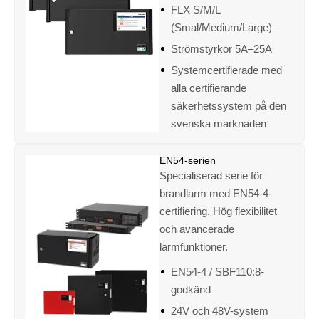
FLX S/M/L
(Smal/Medium/Large)
Strömstyrkor 5A–25A
Systemcertifierade med
alla certifierande
säkerhetssystem på den
svenska marknaden
EN54-serien
Specialiserad serie för
brandlarm med EN54-4-
certifiering. Hög flexibilitet
och avancerade
larmfunktioner.
EN54-4 / SBF110:8-
godkänd
24V och 48V-system