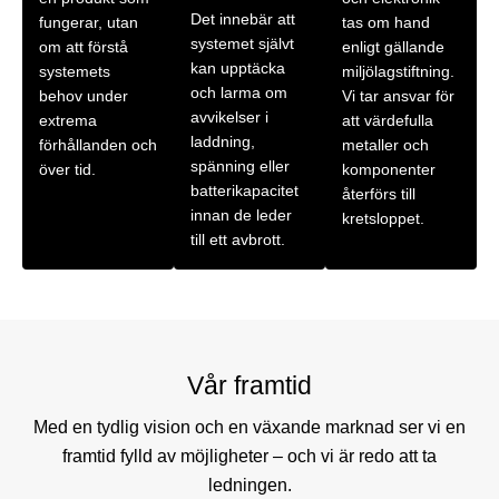
Det innebär att
fungerar, utan
tas om hand
systemet självt
om att förstå
enligt gällande
kan upptäcka
systemets
miljölagstiftning.
och larma om
behov under
Vi tar ansvar för
avvikelser i
extrema
att värdefulla
laddning,
förhållanden och
metaller och
spänning eller
över tid.
komponenter
batterikapacitet
återförs till
innan de leder
kretsloppet.
till ett avbrott.
Vår framtid
Med en tydlig vision och en växande marknad ser vi en
framtid fylld av möjligheter – och vi är redo att ta
ledningen.