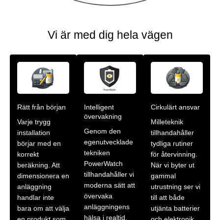
Vi är med dig hela vägen
Rätt från början
Intelligent
Cirkulärt ansvar
övervakning
Varje trygg
Milleteknik
Genom den
installation
tillhandahåller
egenutvecklade
börjar med en
tydliga rutiner
tekniken
korrekt
för återvinning.
PowerWatch
beräkning. Att
När vi byter ut
tillhandahåller vi
dimensionera en
gammal
moderna sätt att
anläggning
utrustning ser vi
övervaka
handlar inte
till att både
anläggningens
bara om att välja
utjänta batterier
hälsa i realtid.
en produkt som
och elektronik