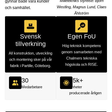
Milletekniks styrelse: Björn
gynnar både våra kunder
Westling, Magnus Lund, Claes
och samhället.
Åhlström
Svensk
Egen FoU
tillverkning
Hög teknisk kompetens
genom samarbeten med
All konstruktion, utveckling
Chalmers tekniska
och montering sker på vår
högskola och RISE.
fabrik i Partille, Göteborg.
30
25
k+
Medarbetare
Enheter
producerade årligen