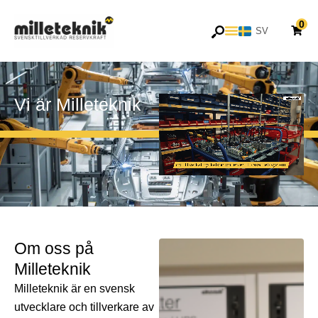
Hoppa
0
till
SV
EN
innehåll
Vi är Milleteknik
Om oss på
Milleteknik
Milleteknik är en svensk
utvecklare och tillverkare av