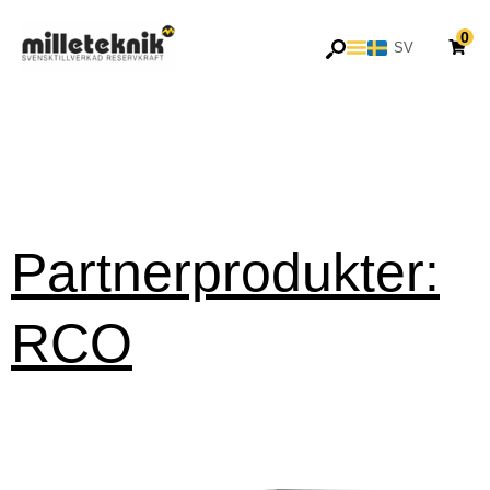
Hoppa
0
till
SV
EN
innehåll
Partnerprodukter:
RCO