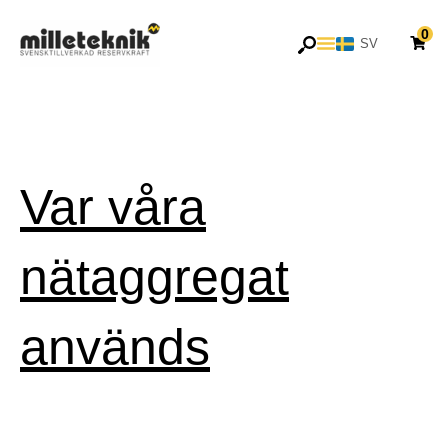
Hoppa
0
till
SV
EN
innehåll
Var våra
nätaggregat
används