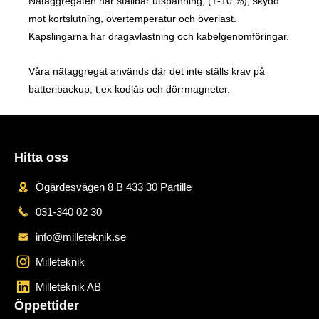
Nätaggregaten har ställbar utspänning, (+-10 %), skydd
mot kortslutning, övertemperatur och överlast.
Kapslingarna har dragavlastning och kabelgenomföringar.
Våra nätaggregat används där det inte ställs krav på
batteribackup, t.ex kodlås och dörrmagneter.
Hitta oss
Ögärdesvägen 8 B 433 30 Partille
031-340 02 30
info@milleteknik.se
Milleteknik
Milleteknik AB
Öppettider