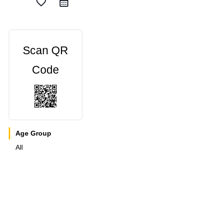
favorite_border
Scan QR
Code
Age Group
All