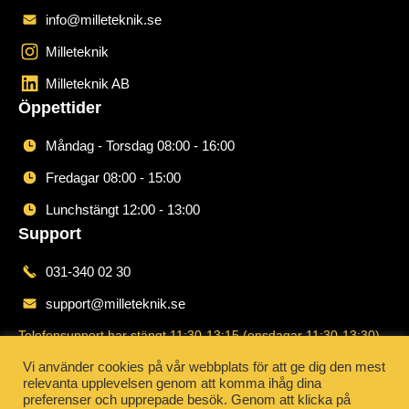
info@milleteknik.se
Milleteknik
Milleteknik AB
Öppettider
Måndag - Torsdag 08:00 - 16:00
Fredagar 08:00 - 15:00
Lunchstängt 12:00 - 13:00
Support
031-340 02 30
support@milleteknik.se
Telefonsupport har stängt 11:30-13:15 (onsdagar 11:30-13:30)
Order
Vi använder cookies på vår webbplats för att ge dig den mest
relevanta upplevelsen genom att komma ihåg dina
031-340 02 30
preferenser och upprepade besök. Genom att klicka på