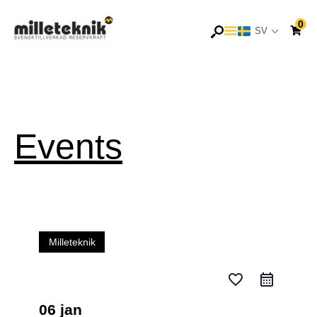
Hoppa
0
till
SV
EN
innehåll
Events
Milleteknik
favorite_border
06 jan