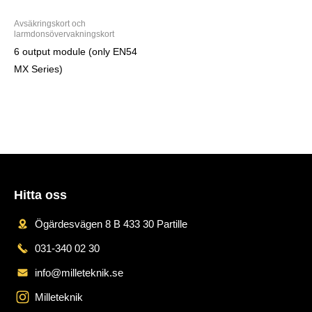
Avsäkringskort och
larmdonsövervakningskort
6 output module (only EN54
MX Series)
Hitta oss
Ögärdesvägen 8 B 433 30 Partille
031-340 02 30
info@milleteknik.se
Milleteknik