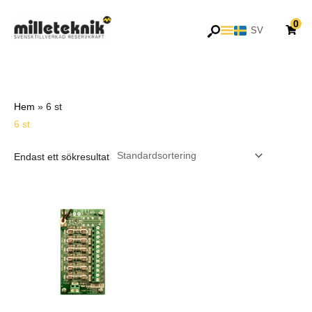
Hoppa
0
till
SV
EN
innehåll
Hem
»
6 st
6 st
Endast ett sökresultat