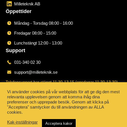
Milleteknik AB
Öppettider
Måndag - Torsdag 08:00 - 16:00
Fredagar 08:00 - 15:00
Lunchstängt 12:00 - 13:00
Support
031-340 02 30
support@milleteknik.se
Telefonsupport har stängt 11:30-13:15 (onsdagar 11:30-13:30)
Order
Vi använder cookies på vår webbplats för att ge dig den mest
relevanta upplevelsen genom att komma ihåg dina
031-340 02 30
preferenser och upprepade besök. Genom att klicka på
"Acceptera" samtycker du till användningen av ALLA
order@milleteknik.se
cookies.
Kak-inställningar
Acceptera kakor