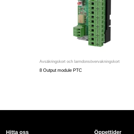
Avsäkringskort och larmdonsövervakningskort
8 Output module PTC
Hitta oss
Öppettider