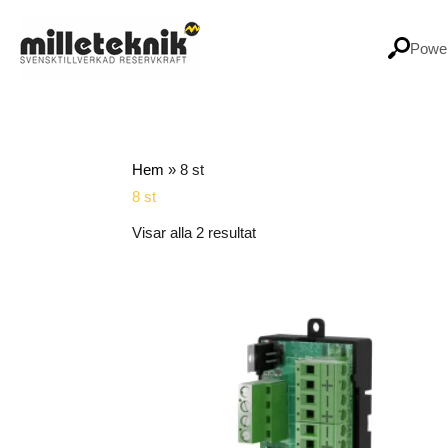
Hoppa
till
Power
innehåll
Hem
»
8 st
8 st
Visar alla 2 resultat