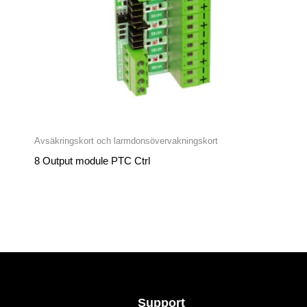
Avsäkringskort och larmdonsövervakningskort
8 Output module PTC Ctrl
Support