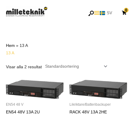
Hoppa
0
till
SV
EN
innehåll
Hem
»
13 A
13 A
Visar alla 2 resultat
EN54 48 V
Likriktare/Batteribackuper
EN54 48V 13A 2U
RACK 48V 13A 2HE