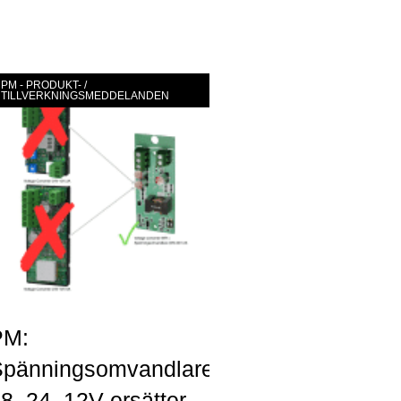
r »
PM - PRODUKT- /
TILLVERKNINGSMEDDELANDEN
PM:
pänningsomvandlare
8–24–12V ersätter