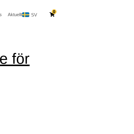
0
s
Aktuellt
SV
EN
e för