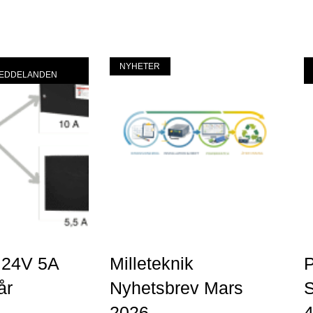
Mer »
Me
NYHETER
MEDDELANDEN
 24V 5A
Milleteknik
år
Nyhetsbrev Mars
S
2026
4