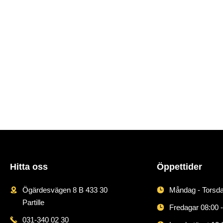
Mer »
Mer »
Hitta oss
Öppettider
Ögärdesvägen 8 B 433 30
Måndag - Torsda
Partille
Fredagar 08:00 -
031-340 02 30