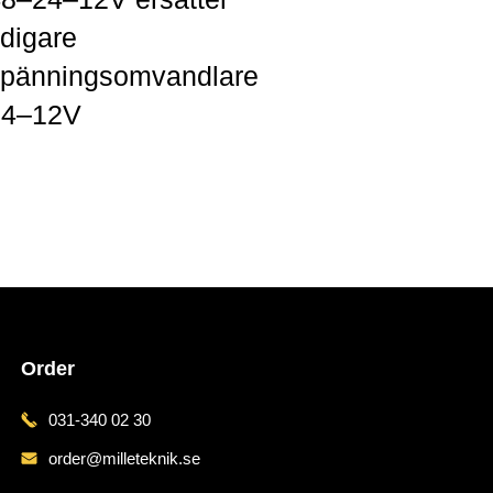
idigare
pänningsomvandlare
24–12V
r »
Order
031-340 02 30
order@milleteknik.se