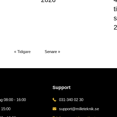
t
Mer »
s
Me
« Tidigare
Senare »
Support
g 08:00 - 16:00
031-340 02 30
 15:00
support@milleteknik.se