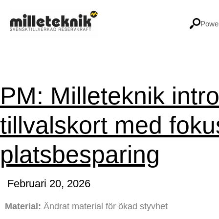
Hoppa
till
Power
innehåll
PM: Milleteknik intr
tillvalskort med foku
platsbesparing
Februari 20, 2026
Material:
Ändrat material för ökad styvhet