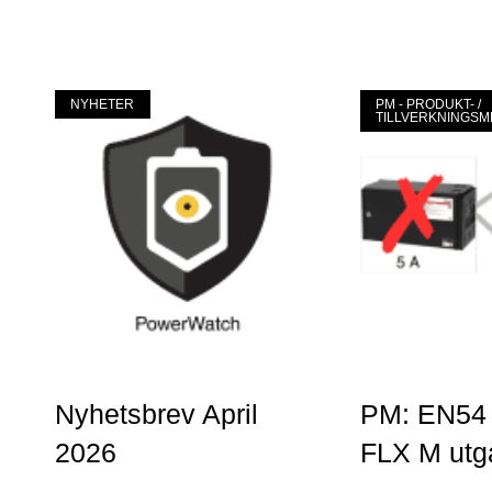
Mer »
Mer »
NYHETER
PM - PRODUKT- /
TILLVERKNINGS
Nyhetsbrev April
PM: EN54
2026
FLX M utg