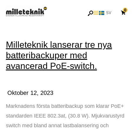
Hoppa
0
till
SV
EN
innehåll
Milleteknik lanserar tre nya
batteribackuper med
avancerad PoE-switch.
Oktober 12, 2023
Marknadens första batteribackup som klarar PoE+
standarden IEEE 802.3at, (30.8 W). Mjukvarustyrd
switch med bland annat lastbalansering och