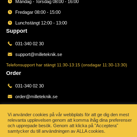
Måndag - Torsdag 08:00 - 16:00
Fredagar 08:00 - 15:00
Lunchstängt 12:00 - 13:00
Support
031-340 02 30
support@milleteknik.se
Telefonsupport har stängt 11:30-13:15 (onsdagar 11:30-13:30)
Order
031-340 02 30
order@milleteknik.se
© 2026 Milleteknik AB. Alla rättigheter förbehållna.
Vi använder cookies på vår webbplats för att ge dig den mest
relevanta upplevelsen genom att komma ihåg dina preferenser
och upprepade besök. Genom att klicka på "Acceptera"
samtycker du till användningen av ALLA cookies.