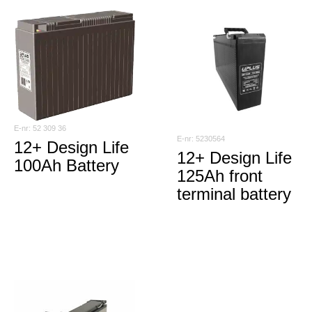
52 309 36
5230564
12+ Design Life
12+ Design Life
100Ah Battery
125Ah front
terminal battery