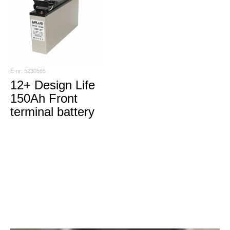
5230565
12+ Design Life
150Ah Front
terminal battery
Vill du veta mer? Kontakta våra säljare!