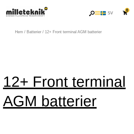
Hoppa
0
till
SV
EN
innehåll
Hem
/
Batterier
/ 12+ Front terminal AGM batterier
12+ Front terminal
AGM batterier