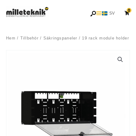
Hoppa
0
till
SV
EN
innehåll
Hem
/
Tillbehör
/
Säkringspaneler
/ 19 rack module holder