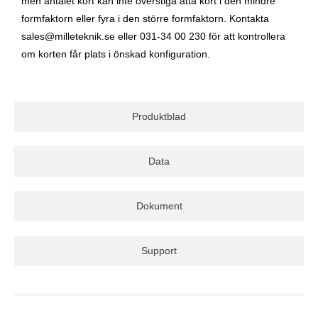
men antalet kort kan inte överstiga åtta kort i den mindre
formfaktorn eller fyra i den större formfaktorn. Kontakta
sales@milleteknik.se eller 031-34 00 230 för att kontrollera
om korten får plats i önskad konfiguration.
Produktblad
Data
Dokument
Support