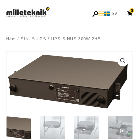
Hoppa
0
till
SV
EN
innehåll
Hem
/
SINUS UPS
/ UPS SINUS 300W 2HE