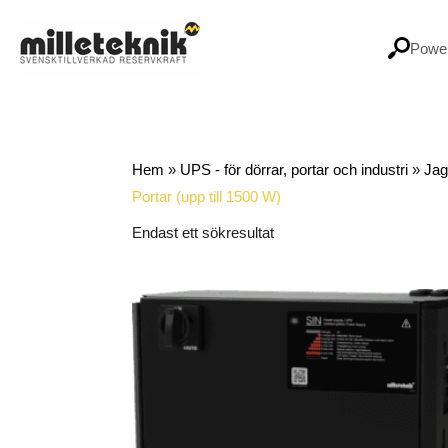
Hoppa
till
Power
innehåll
Hem
»
UPS - för dörrar, portar och industri
»
Jag
Portar (upp till 1500 W)
Endast ett sökresultat