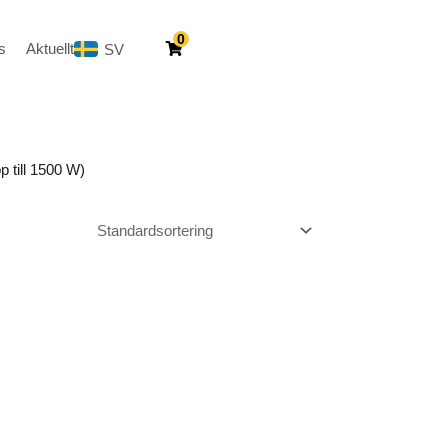
0
s
Aktuellt
SV
EN
p till 1500 W)