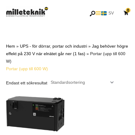
Hoppa
0
till
SV
EN
innehåll
Hem
»
UPS - för dörrar, portar och industri
»
Jag behöver högre
effekt på 230 V när elnätet går ner (1 fas)
»
Portar (upp till 600
W)
Portar (upp till 600 W)
Endast ett sökresultat