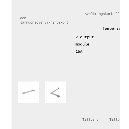
				Avsäkringskort 
och 
larmdonsövervakningskort			
Tamperswitc
2 output 
module 
15A
				Tillb