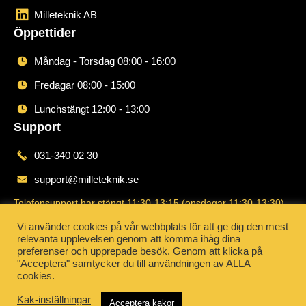
Milleteknik AB
Öppettider
Måndag - Torsdag 08:00 - 16:00
Fredagar 08:00 - 15:00
Lunchstängt 12:00 - 13:00
Support
031-340 02 30
support@milleteknik.se
Telefonsupport har stängt 11:30-13:15 (onsdagar 11:30-13:30)
Order
Vi använder cookies på vår webbplats för att ge dig den mest
relevanta upplevelsen genom att komma ihåg dina
031-340 02 30
preferenser och upprepade besök. Genom att klicka på
"Acceptera" samtycker du till användningen av ALLA
order@milleteknik.se
cookies.
Kak-inställningar
Acceptera kakor