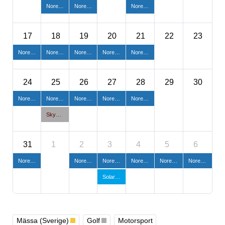
Norexa Roadshow 2026 – Kom och träffa oss i Fredrikstad!
Norexa Roadshow 2026 – Kom och träffa oss i Oslo!
Norexa Roadshow 2026 – Kom och träffa oss i Sandefjord!
17
18
19
20
21
22
23
Norexa Roadshow 2026 – Kom och träffa oss i Kristiansand!
Norexa Roadshow 2026 – Kom och träffa oss i Egersund!
Norexa Roadshow 2026 – Kom och träffa oss i Stavanger!
Norexa Roadshow 2026 – Kom och träffa oss i Bergen!
Norexa Roadshow 2026 – Kom och träffa oss i Bergen / Florø!
24
25
26
27
28
29
30
Norexa Roadshow 2026 – Kom och träffa oss i Molde!
Norexa Roadshow 2026 – Kom och träffa oss i Trondheim!
Norexa Roadshow 2026 – Kom och träffa oss i Mo i Rana!
Norexa Roadshow 2026 – Kom och träffa oss i Fauske!
Norexa Roadshow 2026 – Kom och träffa oss i Bodø!
Skyddsgolfen Vidbynäs
31
1
2
3
4
5
6
Norexa Roadshow 2026 – Kom och träffa oss i Svolvær!
Norexa Roadshow 2026 – Kom och träffa oss i Harstad!
Norexa Roadshow 2026 – Kom och träffa oss i Sjøvegan!
Norexa Roadshow 2026 – Kom och träffa oss i Finnsnes!
Norexa Roadshow 2026 – Kom och träffa oss i Senja!
Norexa Roadshow 2026 – Kom och träffa oss i Senja!
Solar Säkerhetsmässa-AW
Mässa (Sverige)
Golf
Motorsport