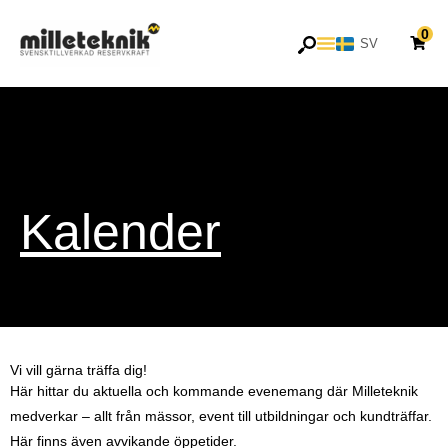
Hoppa
0
till
SV
EN
innehåll
Kalender
Vi vill gärna träffa dig!
Här hittar du aktuella och kommande evenemang där Milleteknik
medverkar – allt från mässor, event till utbildningar och kundträffar.
Här finns även avvikande öppetider.