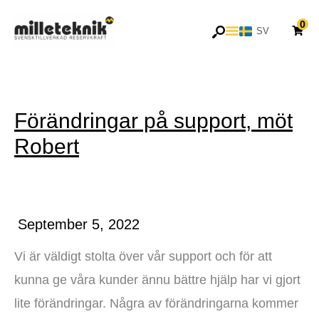
Hoppa
0
till
SV
EN
innehåll
Förändringar på support, möt
Robert
September 5, 2022
Vi är väldigt stolta över vår support och för att
kunna ge våra kunder ännu bättre hjälp har vi gjort
lite förändringar. Några av förändringarna kommer