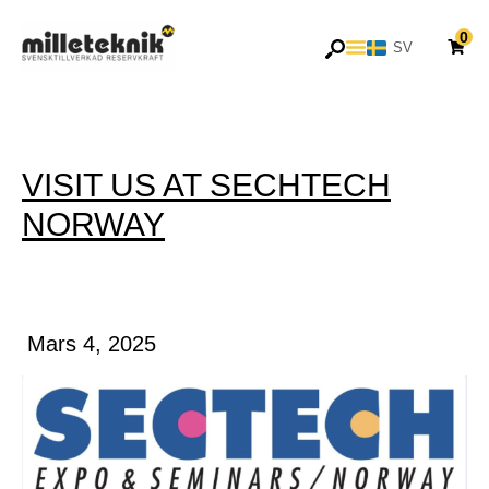
Hoppa
0
till
SV
EN
innehåll
VISIT US AT SECHTECH
NORWAY
Mars 4, 2025