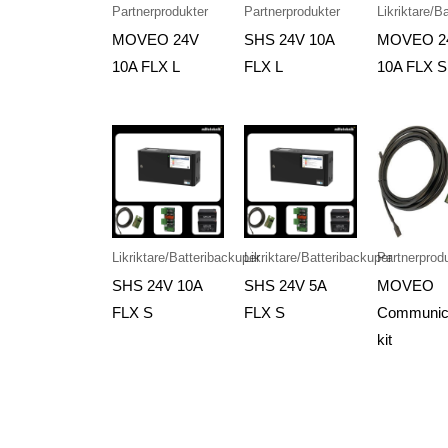
Partnerprodukter
Partnerprodukter
Likriktare/B
MOVEO 24V
SHS 24V 10A
MOVEO 2
10A FLX L
FLX L
10A FLX S
Likriktare/Batteribackuper
Likriktare/Batteribackuper
Partnerprod
SHS 24V 10A
SHS 24V 5A
MOVEO
FLX S
FLX S
Communic
kit