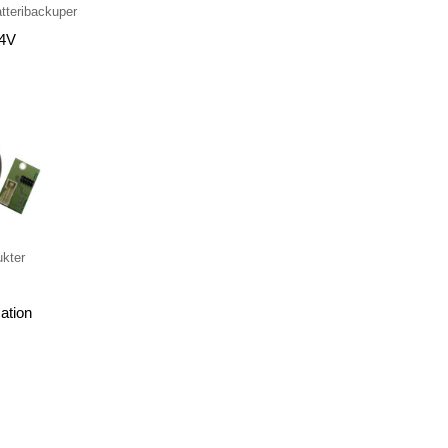
atteribackuper
4V
ukter
ation