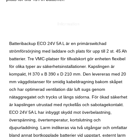
Information
Batteribackup ECO 24V 5A L är en primärswitchad
strömförsörjning med laddare och plats för upp till 2 st. 45 Ah
batterier. Tre VMC-platser för tillvalskort gör enheten flexibel
för olika typer av säkerhetsinstallationer. Kapslingen är
kompakt, H 370 x B 390 x D 210 mm. Den levereras med 20
mm väggdistanser för smidig kabeldragning bakom skåpet
och har optimerad ventilation där luft sugs genom
nätaggregatet och trycks ut längs sidorna. För ökad säkerhet
är kapslingen utrustad med nyckellås och sabotagekontakt.
ECO 24V 5A L har inbyggt skydd mot överbelastning,
överspänning, övertemperatur, kortslutning och
djupurladdning. Larm indikeras via två utgångar och omfattar
bland annat bortkopplade batterier vid uppstart, externt larm