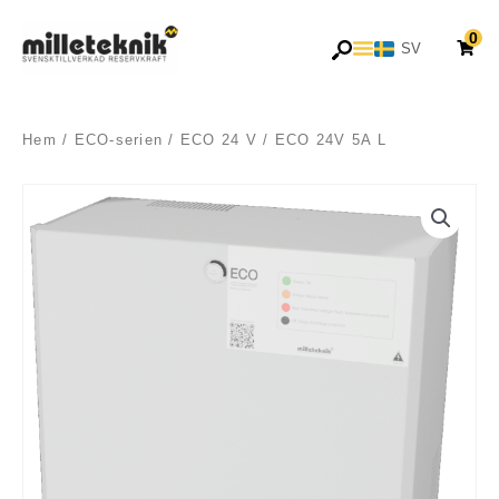
Hoppa
0
till
SV
EN
innehåll
Hem
/
ECO-serien
/
ECO 24 V
/ ECO 24V 5A L