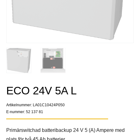
ECO 24V 5A L
Artikelnummer: LA01C10424P050
E-nummer: 52 137 81
Primärswitchad batteribackup 24 V 5 (A) Ampere med
plats för två 45 Ah batterier.