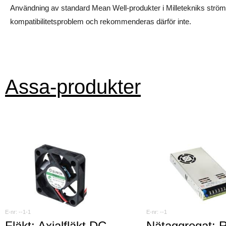
Användning av standard Mean Well-produkter i Milletekniks strömfö
kompatibilitetsproblem och rekommenderas därför inte.
Assa-produkter
--1-1
--1
Fläkt: Axialfläkt DC
Nätaggregat: 