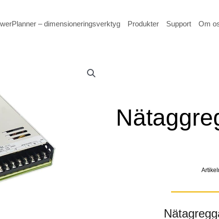
werPlanner – dimensioneringsverktyg
Produkter
Support
Om o
Nätaggre
Artik
Nätagreggat