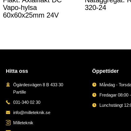
Vapo-hylsa
320-24
60x60x25mm 24V
Hitta oss
Öppettider
Ögärdesvägen 8 B 433 30
Måndag - Torsda
Partille
Fredagar 08:00 -
031-340 02 30
Lunchstängt 12:
info@milleteknik.se
Milleteknik