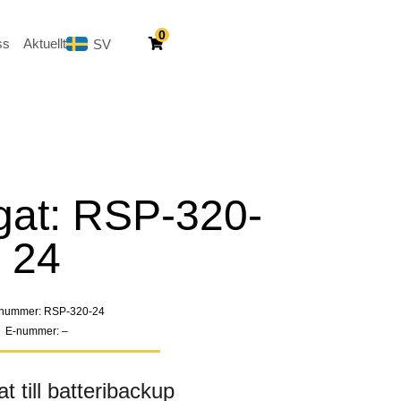
0
ss
Aktuellt
SV
EN
gat: RSP-320-
24
elnummer: RSP-320-24
E-nummer: –
 till batteribackup