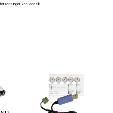
rsörjningar kan leda till
RSP-