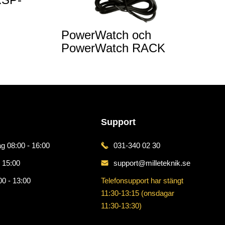
PowerWatch och
PowerWatch RACK
Support
g 08:00 - 16:00
031-340 02 30
 15:00
support@milleteknik.se
00 - 13:00
Telefonsupport har stängt
11:30-13:15 (onsdagar
11:30-13:30)