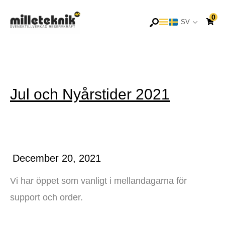
Hoppa
0
till
SV
EN
innehåll
Jul och Nyårstider 2021
December 20, 2021
Vi har öppet som vanligt i mellandagarna för
support och order.