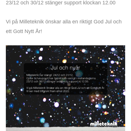
23/12 och 30/12 stänger support klockan 12.00
Vi på Milleteknik önskar alla en riktigt God Jul och
ett Gott Nytt År!