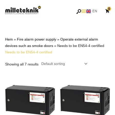
Skip
0
to
EN
SV
content
Hem
»
Fire alarm power supply
»
Operate external alarm
devices such as smoke doors
»
Needs to be EN54-4 certified
Needs to be EN54-4 certified
Showing all 7 results