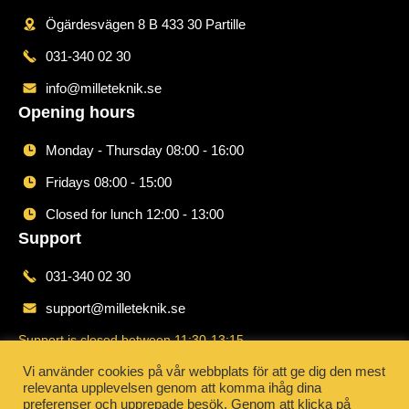
Ögärdesvägen 8 B 433 30 Partille
031-340 02 30
info@milleteknik.se
Opening hours
Monday - Thursday 08:00 - 16:00
Fridays 08:00 - 15:00
Closed for lunch 12:00 - 13:00
Support
031-340 02 30
support@milleteknik.se
Support is closed between 11:30-13:15
Order
Vi använder cookies på vår webbplats för att ge dig den mest
relevanta upplevelsen genom att komma ihåg dina
031-340 02 30
preferenser och upprepade besök. Genom att klicka på