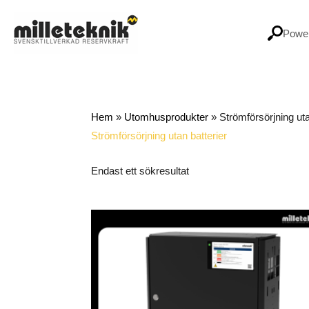
Hoppa
till
Power
innehåll
Hem
»
Utomhusprodukter
»
Strömförsörjning uta
Strömförsörjning utan batterier
Endast ett sökresultat