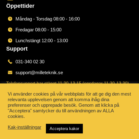
Öppettider
Måndag - Torsdag 08:00 - 16:00
Fredagar 08:00 - 15:00
Lunchstängt 12:00 - 13:00
Support
031-340 02 30
support@milleteknik.se
Telefonsupport har stängt 11:30-13:15 (onsdagar 11:30-13:30)
Order
Vi använder cookies på vår webbplats för att ge dig den mest
relevanta upplevelsen genom att komma ihåg dina
031-340 02 30
preferenser och upprepade besök. Genom att klicka på
"Acceptera" samtycker du till användningen av ALLA
order@milleteknik.se
cookies.
Kak-inställningar
Acceptera kakor
© 2026 Milleteknik AB. Alla rättigheter förbehållna.