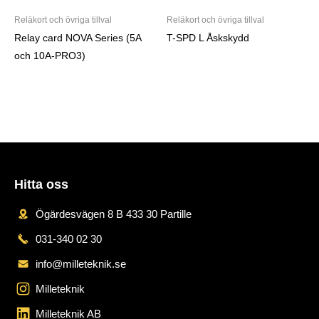
Reläkort och övriga tillval
Reläkort och övriga tillval
Relay card NOVA Series (5A
T-SPD L Åskskydd
och 10A-PRO3)
Hitta oss
Ögärdesvägen 8 B 433 30 Partille
031-340 02 30
info@milleteknik.se
Milleteknik
Milleteknik AB