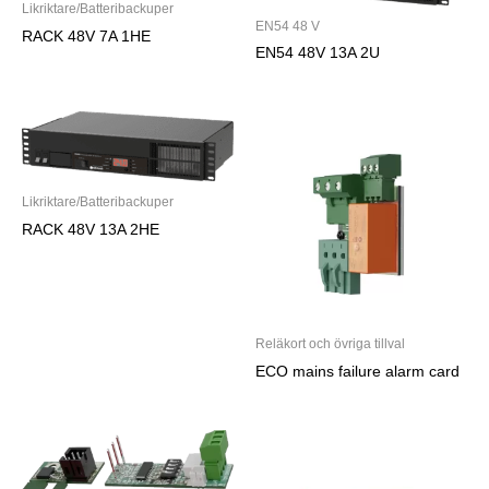
Likriktare/Batteribackuper
EN54 48 V
RACK 48V 7A 1HE
EN54 48V 13A 2U
Likriktare/Batteribackuper
RACK 48V 13A 2HE
Reläkort och övriga tillval
ECO mains failure alarm card