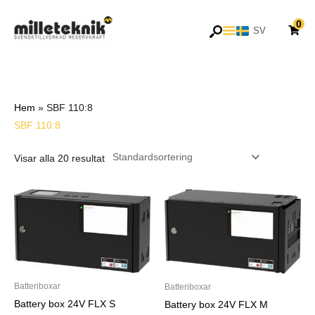
Hoppa
0
till
SV
EN
innehåll
Hem
»
SBF 110:8
SBF 110:8
Visar alla 20 resultat
Batteriboxar
Batteriboxar
Battery box 24V FLX S
Battery box 24V FLX M